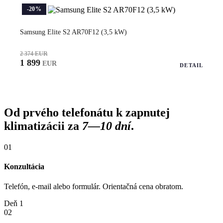
-20%
Samsung Elite S2 AR70F12 (3,5 kW)
2 374 EUR
1 899
EUR
DETAIL
Od prvého telefonátu k zapnutej
klimatizácii za
7—10 dní
.
01
Konzultácia
Telefón, e-mail alebo formulár. Orientačná cena obratom.
Deň 1
02