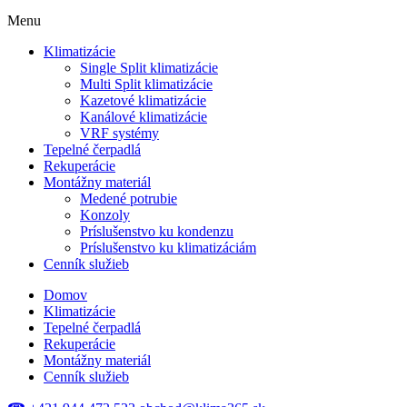
Menu
Klimatizácie
Single Split klimatizácie
Multi Split klimatizácie
Kazetové klimatizácie
Kanálové klimatizácie
VRF systémy
Tepelné čerpadlá
Rekuperácie
Montážny materiál
Medené potrubie
Konzoly
Príslušenstvo ku kondenzu
Príslušenstvo ku klimatizáciám
Cenník služieb
Domov
Klimatizácie
Tepelné čerpadlá
Rekuperácie
Montážny materiál
Cenník služieb