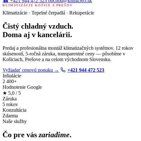
☎
+421 944 472 523
obchod@klima365.sk
KLIMATIZÁCIE KOŠICE A PREŠOV
Klimatizácie · Tepelné čerpadlá · Rekuperácie
Čistý chladný vzduch.
Doma aj v kancelárii.
Predaj a profesionálna montáž klimatizačných systémov. 12 rokov
skúseností, 5-ročná záruka, transparentné ceny — pôsobíme v
Košiciach, Prešove a na celom východnom Slovensku.
Vyžiadať cenovú ponuku
→
+421 944 472 523
Inštalácie
2 400+
Hodnotenie Google
★
5,0
/ 5
Záruka
5 rokov
Konzultácia
Zdarma
Naše služby
Čo pre vás
zariadime
.