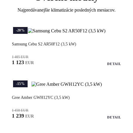
Najpredávanejšie klimatizácie posledných mesiacov.
-20%
Samsung Cebu S2 AR50F12 (3,5 kW)
1 405 EUR
1 123
EUR
DETAIL
-15%
Gree Amber GWH12YC (3,5 kW)
1 458 EUR
1 239
EUR
DETAIL