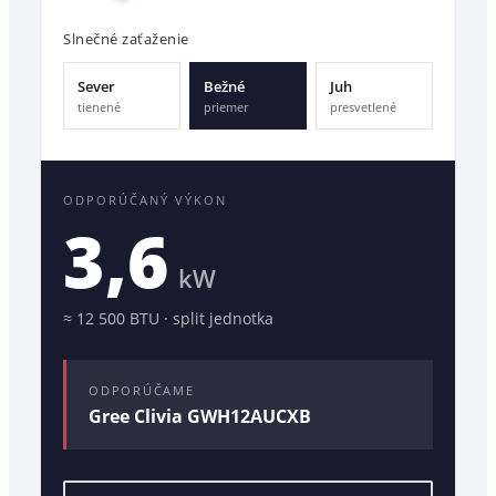
Slnečné zaťaženie
Sever
Bežné
Juh
tienené
priemer
presvetlené
ODPORÚČANÝ VÝKON
3,6
kW
≈
12 500
BTU ·
split jednotka
ODPORÚČAME
Gree Clivia GWH12AUCXB