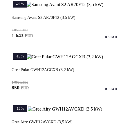
-20%
Samsung Avant S2 AR70F12 (3,5 kW)
2 055 EUR
1 643
EUR
DETAIL
-15%
Gree Pular GWH12AGCXB (3,2 kW)
1 000 EUR
850
EUR
DETAIL
-15%
Gree Airy GWH12AVCXD (3,5 kW)