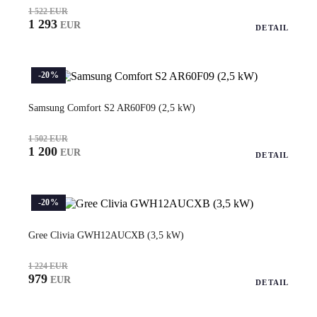
1 522 EUR
1 293
EUR
DETAIL
-20%
Samsung Comfort S2 AR60F09 (2,5 kW)
1 502 EUR
1 200
EUR
DETAIL
-20%
Gree Clivia GWH12AUCXB (3,5 kW)
1 224 EUR
979
EUR
DETAIL