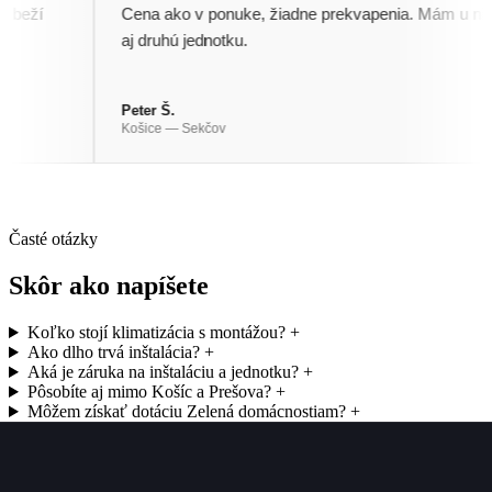
ží
Cena ako v ponuke, žiadne prekvapenia. Mám u nich
aj druhú jednotku.
Peter Š.
Košice — Sekčov
Časté otázky
Skôr ako napíšete
Koľko stojí klimatizácia s montážou?
+
Ako dlho trvá inštalácia?
+
Aká je záruka na inštaláciu a jednotku?
+
Pôsobíte aj mimo Košíc a Prešova?
+
Môžem získať dotáciu Zelená domácnostiam?
+