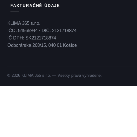
FAKTURAČNÉ ÚDAJE
KLIMA 365 s.r.o.
IČO: 54565944 · DIČ: 2121718874
IČ DPH: SK2121718874
Odborárska 268/15, 040 01 Košice
© 2026 KLIMA 365 s.r.o. — Všetky práva vyhradené.