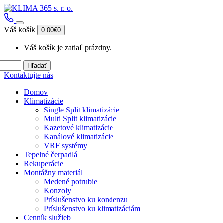
Váš košík
0.00€
0
Váš košík je zatiaľ prázdny.
Hľadať
Kontaktujte nás
Domov
Klimatizácie
Single Split klimatizácie
Multi Split klimatizácie
Kazetové klimatizácie
Kanálové klimatizácie
VRF systémy
Tepelné čerpadlá
Rekuperácie
Montážny materiál
Medené potrubie
Konzoly
Príslušenstvo ku kondenzu
Príslušenstvo ku klimatizáciám
Cenník služieb