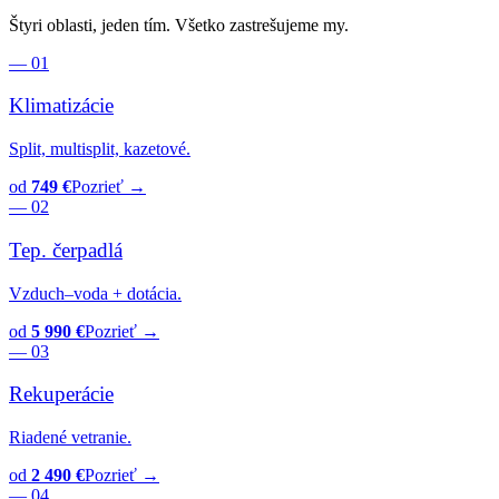
Štyri oblasti, jeden tím. Všetko zastrešujeme my.
— 01
Klimatizácie
Split, multisplit, kazetové.
od
749 €
Pozrieť →
— 02
Tep. čerpadlá
Vzduch–voda + dotácia.
od
5 990 €
Pozrieť →
— 03
Rekuperácie
Riadené vetranie.
od
2 490 €
Pozrieť →
— 04